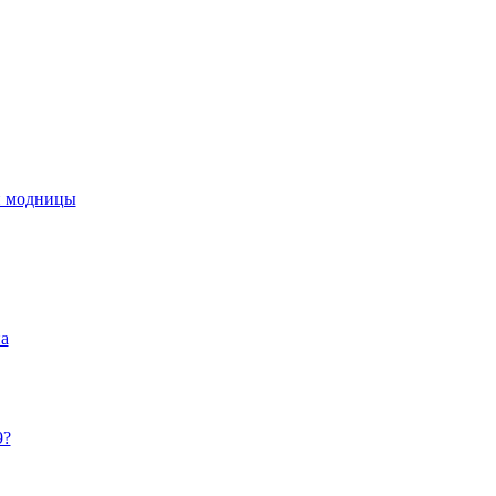
й модницы
на
9?