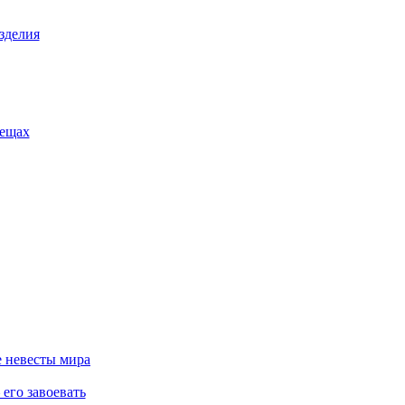
зделия
вещах
 невесты мира
его завоевать