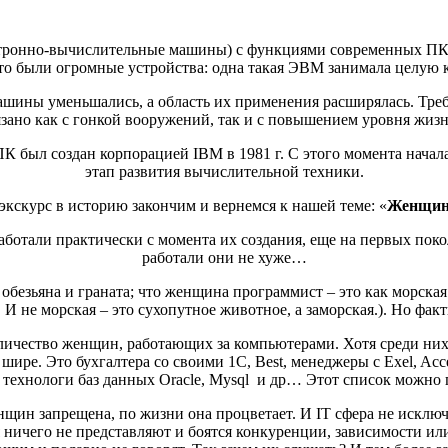
ронно-вычислительные машины) с функциями современных ПК (
то были огромные устройства: одна такая ЭВМ занимала целую 
ашины уменьшались, а область их применения расширялась. Треб
зано как с гонкой вооружений, так и с повышением уровня жиз
К был создан корпорацией IBM в 1981 г. С этого момента нач
этап развития вычислительной техники.
экскурс в историю закончим и вернемся к нашей теме: «
Женщин
работали практически с момента их создания, еще на первых по
работали они не хуже…
к обезьяна и граната; что женщина программист – это как морска
. И не морская – это сухопутное животное, а заморская.). Но фак
личество женщин, работающих за компьютерами. Хотя среди них 
о шире. Это бухгалтера со своими 1С, Best, менеджеры с Exel, 
 технологи баз данных Oracle, Mysql и др… Этот список можно 
щин запрещена, по жизни она процветает. И IT сфера не исключе
я ничего не представляют и боятся конкуренции, зависимости или