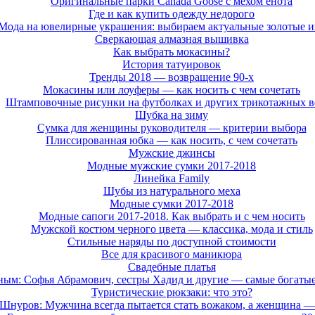
Оригинальные парки Canada Goose с мехом енота
Где и как купить одежду недорого
Мода на ювелирные украшения: выбираем актуальные золотые и
Сверкающая алмазная вышивка
Как выбрать мокасины?
История татуировок
Тренды 2018 — возвращение 90-х
Мокасины или лоуферы — как носить с чем сочетать
Штамповочные рисунки на футболках и других трикотажных 
Шубка на зиму
Сумка для женщины руководителя — критерии выбора
Плиссированная юбка — как носить, с чем сочетать
Мужские джинсы
Модные мужские сумки 2017-2018
Линейка Family
Шубы из натурального меха
Модные сумки 2017-2018
Модные сапоги 2017-2018. Как выбрать и с чем носить
Мужской костюм черного цвета — классика, мода и стиль
Стильные наряды по доступной стоимости
Все для красивого маникюра
Свадебные платья
ным: Софья Абрамович, сестры Хадид и другие — самые богатые
Туристические рюкзаки: что это?
Шнуров: Мужчина всегда пытается стать вожаком, а женщина — 