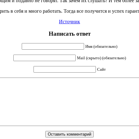
щим и подавно не говорят. Так зачем их слушать? И тем более з
рить в себя и много работать. Тогда все получится и успех гаран
Источник
Написать ответ
Имя (обязательно)
Mail (скрыто) (обязательно)
Сайт