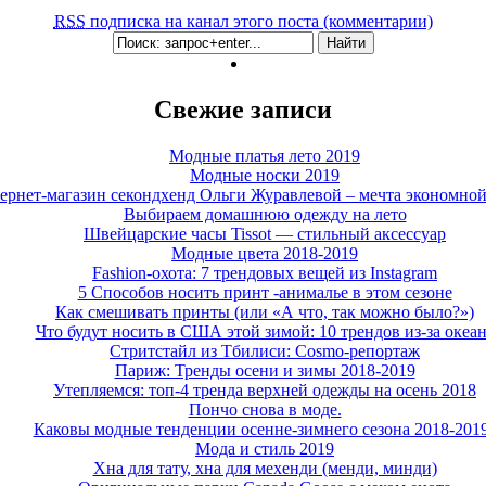
RSS
подписка на канал этого поста (комментарии)
Свежие записи
Модные платья лето 2019
Модные носки 2019
ернет-магазин секондхенд Ольги Журавлевой – мечта экономно
Выбираем домашнюю одежду на лето
Швейцарские часы Tissot — стильный аксессуар
Модные цвета 2018-2019
Fashion-охота: 7 трендовых вещей из Instagram
5 Способов носить принт -анималье в этом сезоне
Как смешивать принты (или «А что, так можно было?»)
Что будут носить в США этой зимой: 10 трендов из-за океа
Стритстайл из Тбилиси: Cosmo-репортаж
Париж: Тренды осени и зимы 2018-2019
Утепляемся: топ-4 тренда верхней одежды на осень 2018
Пончо снова в моде.
Каковы модные тенденции осенне-зимнего сезона 2018-201
Мода и стиль 2019
Хна для тату, хна для мехенди (менди, минди)