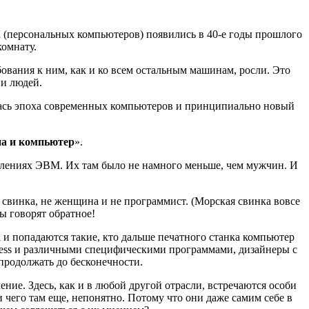
персональных компьютеров) появились в 40-е годы прошлого
комнату.
ования к ним, как и ко всем остальным машинам, росли. Это
ни людей.
алась эпоха современных компьютеров и принципиально новый
а и компьютер
».
колениях ЭВМ. Их там было не намного меньше, чем мужчин. И
я свинка, не женщина и не программист. (Морская свинка вовсе
ты говорят обратное!
и попадаются такие, кто дальше печатного станка компьютер
Access и различными специфическими программами, дизайнеры с
продолжать до бесконечности.
ние. Здесь, как и в любой другой отрасли, встречаются особи
 чего там еще, непонятно. Потому что они даже самим себе в