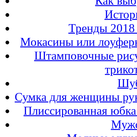
Как выб
Истор
Тренды 2018
Мокасины или лоуферы
Штамповочные рису
трико
Шуб
Сумка для женщины ру
Плиссированная юбка 
Мужс