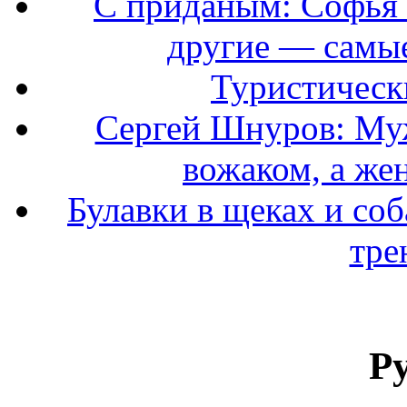
С приданым: Софья 
другие — самые
Туристически
Сергей Шнуров: Муж
вожаком, а же
Булавки в щеках и соб
тре
Р