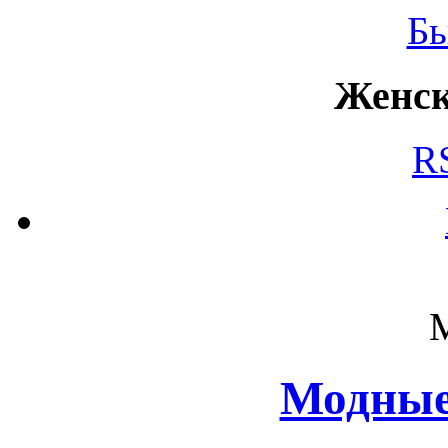
Б
Женск
R
Модные