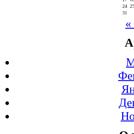
24
2
31
«
А
М
Фе
Ян
Де
Но