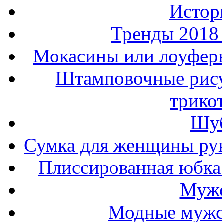
Истор
Тренды 2018
Мокасины или лоуферы
Штамповочные рису
трико
Шуб
Сумка для женщины ру
Плиссированная юбка 
Мужс
Модные мужс