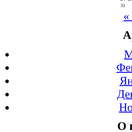
31
«
А
М
Фе
Ян
Де
Но
О 