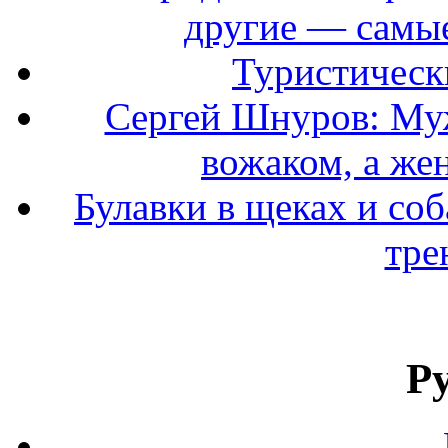
другие — самые
Туристически
Сергей Шнуров: Муж
вожаком, а же
Булавки в щеках и соб
тре
Р