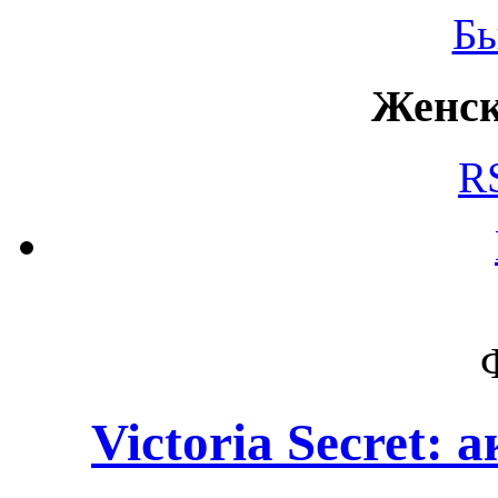
Б
Женск
R
Victoria Secret: