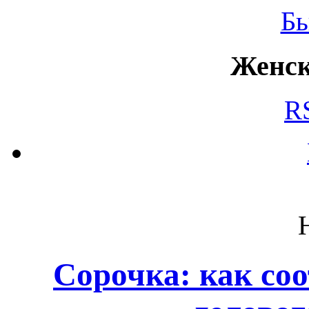
Б
Женск
R
Сорочка: как со