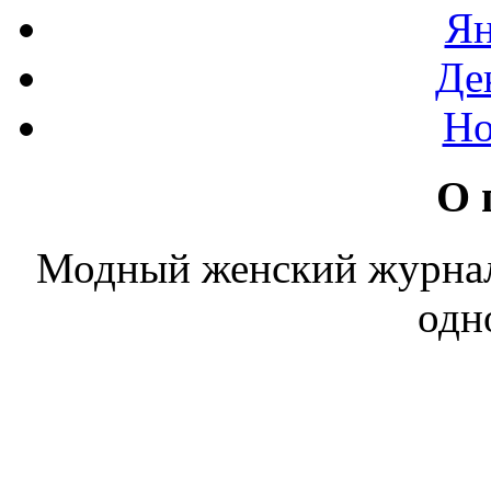
Ян
Де
Но
О 
Модный женский журнал. 
одн