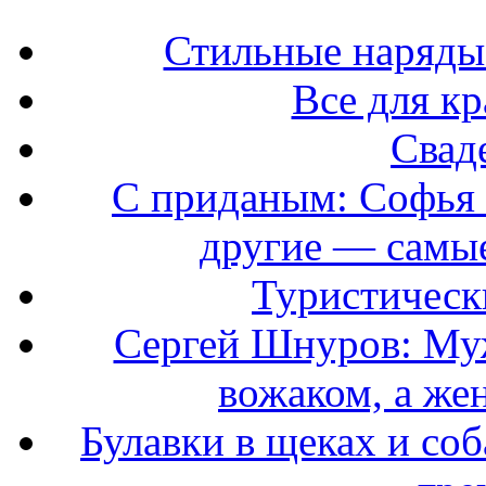
Стильные наряды
Все для к
Свад
С приданым: Софья 
другие — самые
Туристически
Сергей Шнуров: Муж
вожаком, а же
Булавки в щеках и соб