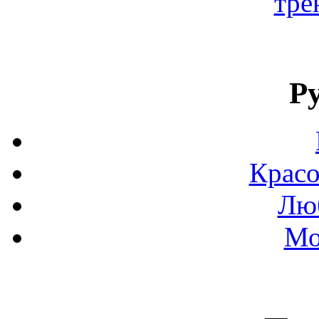
тре
Р
Красо
Люб
Мо