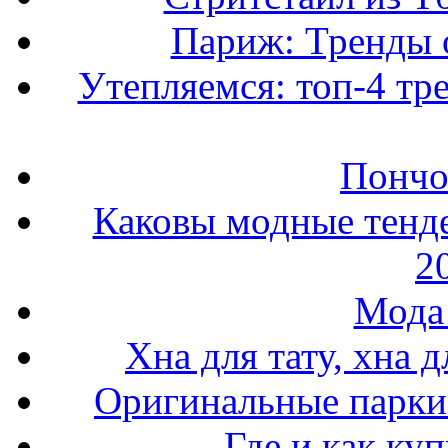
Париж: Тренды 
Утепляемся: топ-4 тр
Пончо 
Каковы модные тенде
2
Мода 
Хна для тату, хна 
Оригинальные парки 
Где и как ку