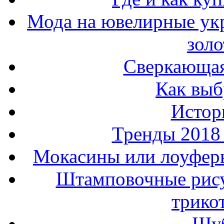
Мода на ювелирные ук
золо
Сверкающая
Как выб
Истор
Тренды 2018
Мокасины или лоуферы
Штамповочные рису
трико
Шуб