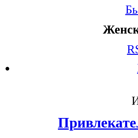
Б
Женск
R
И
Привлекате