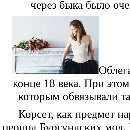
через быка было оч
Облег
конце 18 века. При это
которым обвязывали т
Корсет, как предмет н
период Бургундских мод.