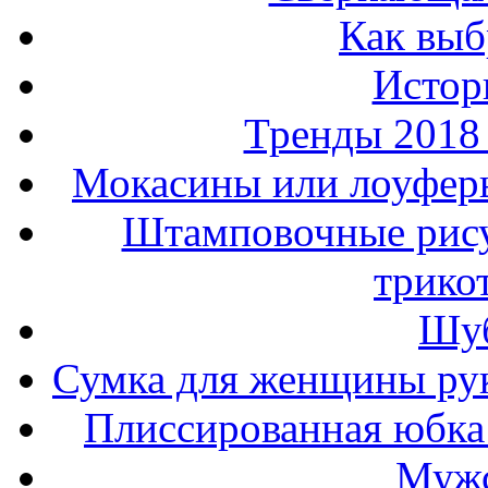
Как выб
Истор
Тренды 2018
Мокасины или лоуферы
Штамповочные рису
трико
Шуб
Сумка для женщины ру
Плиссированная юбка 
Мужс