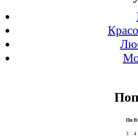
Красо
Люб
Мо
Поп
Пн
В
3
4