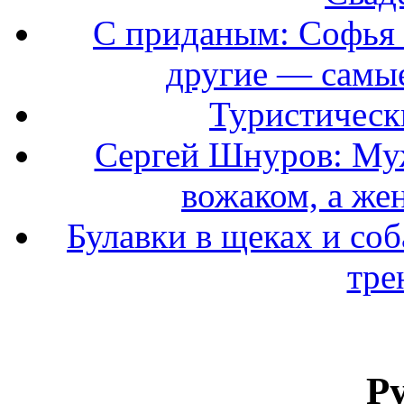
С приданым: Софья 
другие — самые
Туристически
Сергей Шнуров: Муж
вожаком, а же
Булавки в щеках и соб
тре
Р