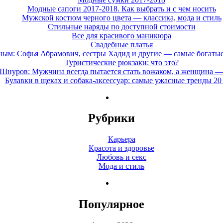
Модные сапоги 2017-2018. Как выбрать и с чем носить
Мужской костюм черного цвета — классика, мода и стиль
Стильные наряды по доступной стоимости
Все для красивого маникюра
Свадебные платья
ным: Софья Абрамович, сестры Хадид и другие — самые богатые
Туристические рюкзаки: что это?
Шнуров: Мужчина всегда пытается стать вожаком, а женщина — 
Булавки в щеках и собака-аксессуар: самые ужасные тренды 20
Рубрики
Карьера
Красота и здоровье
Любовь и секс
Мода и стиль
Популярное