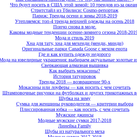
Что будут носить в США этой зимой: 10 трендов из-за океа
Стритстайл из Тбилиси: Cosmo-репортаж
Париж: Тренды осени и зимы 2018-2019
Утепляемся: топ-4 тренда верхней одежды на осень 2018
Пончо снова в моде.
Каковы модные тенденции осенне-зимнего сезона 2018-201
Мода и стиль 2019
Хна для тату, хна для мехенди (менди, минди)
Оригинальные парки Canada Goose с мехом енота
Где и как купить одежду недорого
Мода на ювелирные украшения: выбираем актуальные золотые и
Сверкающая алмазная вышивка
Как выбрать мокасины?
История татуировок
Тренды 2018 — возвращение 90-х
Мокасины или лоуферы — как носить с чем сочетать
Штамповочные рисунки на футболках и других трикотажных 
Шубка на зиму
Сумка для женщины руководителя — критерии выбора
Плиссированная юбка — как носить, с чем сочетать
Мужские джинсы
Модные мужские сумки 2017-2018
Линейка Family
Шубы из натурального меха
Модные сумки 2017-2018