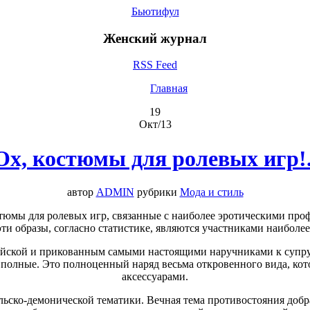
Бьютифул
Женский журнал
RSS Feed
Главная
19
Окт/13
Ох, костюмы для ролевых игр!.
автор
ADMIN
рубрики
Мода и стиль
юмы для ролевых игр, связанные с наиболее эротическими профе
эти образы, согласно статистике, являются участниками наибол
ейской и прикованным самыми настоящими наручниками к супру
 полные. Это полноценный наряд весьма откровенного вида, кот
аксессуарами.
ьско-демонической тематики. Вечная тема противостояния добра