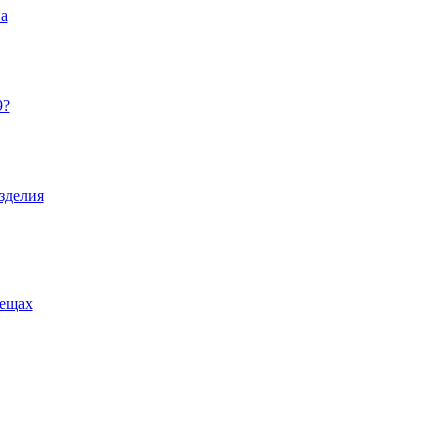
на
9?
зделия
вещах