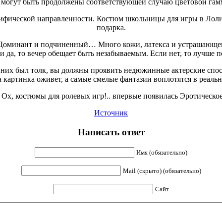
могут быть продолжены соответствующей случаю цветовой гамм
ифической направленности. Костюм школьницы для игры в Лолит
подарка.
 Доминант и подчиненный… Много кожи, латекса и устрашающего
ли да, то вечер обещает быть незабываемым. Если нет, то лучше
 них был толк, вы должны проявить недюжинные актерские спос
а картинка оживет, а самые смелые фантазии воплотятся в реальн
 Ох, костюмы для ролевых игр!.. впервые появилась Эротическое
Источник
Написать ответ
Имя (обязательно)
Mail (скрыто) (обязательно)
Сайт