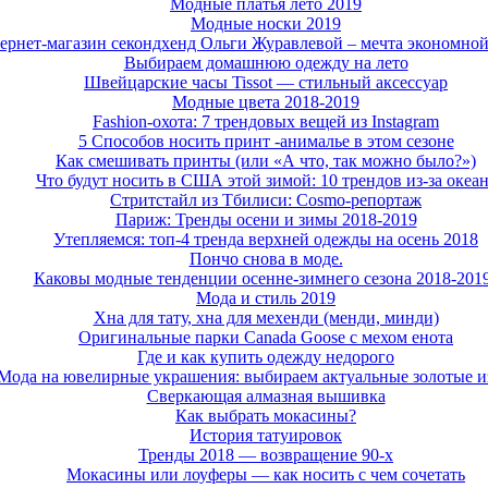
Модные платья лето 2019
Модные носки 2019
ернет-магазин секондхенд Ольги Журавлевой – мечта экономно
Выбираем домашнюю одежду на лето
Швейцарские часы Tissot — стильный аксессуар
Модные цвета 2018-2019
Fashion-охота: 7 трендовых вещей из Instagram
5 Способов носить принт -анималье в этом сезоне
Как смешивать принты (или «А что, так можно было?»)
Что будут носить в США этой зимой: 10 трендов из-за океа
Стритстайл из Тбилиси: Cosmo-репортаж
Париж: Тренды осени и зимы 2018-2019
Утепляемся: топ-4 тренда верхней одежды на осень 2018
Пончо снова в моде.
Каковы модные тенденции осенне-зимнего сезона 2018-201
Мода и стиль 2019
Хна для тату, хна для мехенди (менди, минди)
Оригинальные парки Canada Goose с мехом енота
Где и как купить одежду недорого
Мода на ювелирные украшения: выбираем актуальные золотые и
Сверкающая алмазная вышивка
Как выбрать мокасины?
История татуировок
Тренды 2018 — возвращение 90-х
Мокасины или лоуферы — как носить с чем сочетать