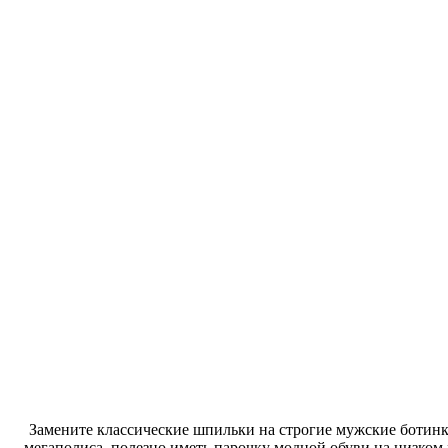
Замените классические шпильки на строгие мужские ботинк
мегаполиса, полезно иметь парочку модной обуви на низком 