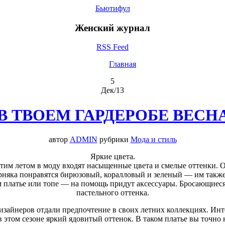
Бьютифул
Женский журнал
RSS Feed
Главная
5
Дек/13
 ТВОЕМ ГАРДЕРОБЕ ВЕСНА
автор
ADMIN
рубрики
Мода и стиль
Яркие цвета.
 этим летом в моду входят насыщенные цвета и смелые оттенки.
рняка понравятся бирюзовый, коралловый и зеленый — им также
ом платье или топе — на помощь придут аксессуары. Бросающиес
пастельного оттенка.
зайнеров отдали предпочтение в своих летних коллекциях. Инте
в этом сезоне яркий ядовитый оттенок. В таком платье вы точно 