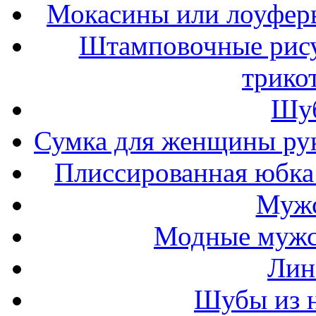
Мокасины или лоуферы
Штамповочные рису
трико
Шуб
Сумка для женщины ру
Плиссированная юбка 
Мужс
Модные мужс
Лин
Шубы из н