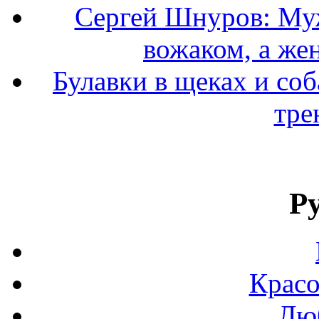
Сергей Шнуров: Муж
вожаком, а же
Булавки в щеках и соб
тре
Р
Красо
Люб