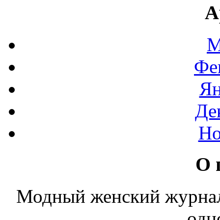
А
М
Фе
Ян
Де
Но
О 
Модный женский журнал. 
одн