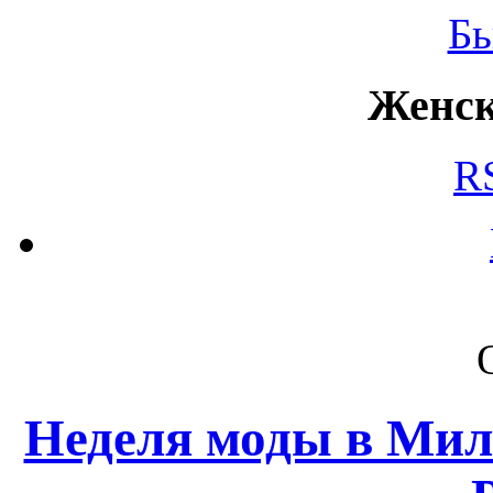
Б
Женск
R
Неделя моды в Мил