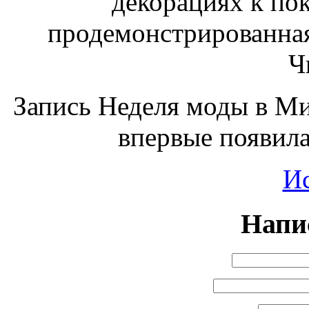
декорациях к пок
продемонстрированная
Ч
Запись Неделя моды в Ми
впервые появил
И
Напи