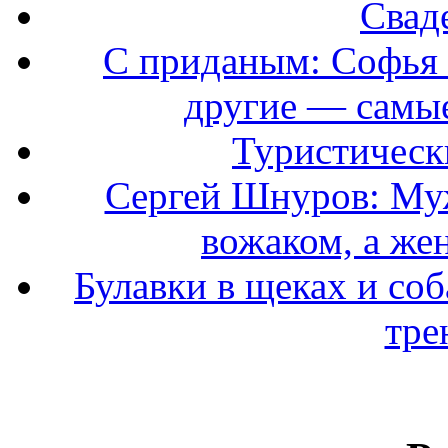
Свад
С приданым: Софья 
другие — самые
Туристически
Сергей Шнуров: Муж
вожаком, а же
Булавки в щеках и соб
тре