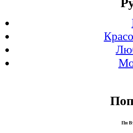
Р
Красо
Люб
Мо
Поп
Пн
В