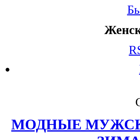
Б
Женск
R
МОДНЫЕ МУЖСК