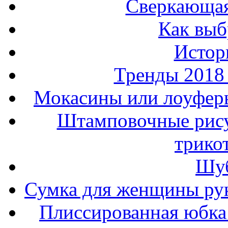
Сверкающая
Как выб
Истор
Тренды 2018
Мокасины или лоуферы
Штамповочные рису
трико
Шуб
Сумка для женщины ру
Плиссированная юбка 