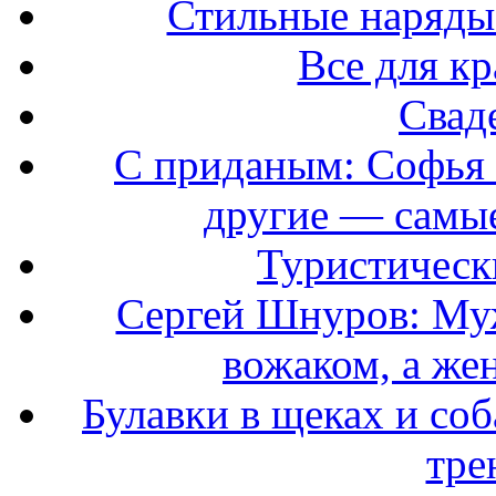
Стильные наряды
Все для к
Свад
С приданым: Софья 
другие — самые
Туристически
Сергей Шнуров: Муж
вожаком, а же
Булавки в щеках и соб
тре