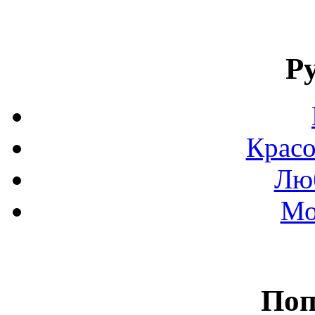
Р
Красо
Люб
Мо
Поп