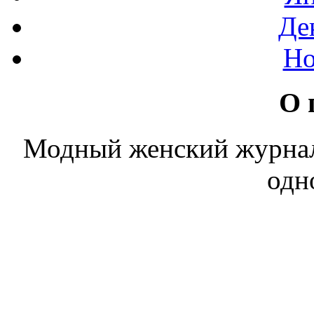
Де
Но
О 
Модный женский журнал. 
одн