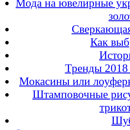
Мода на ювелирные ук
золо
Сверкающая
Как выб
Истор
Тренды 2018
Мокасины или лоуферы
Штамповочные рису
трико
Шуб