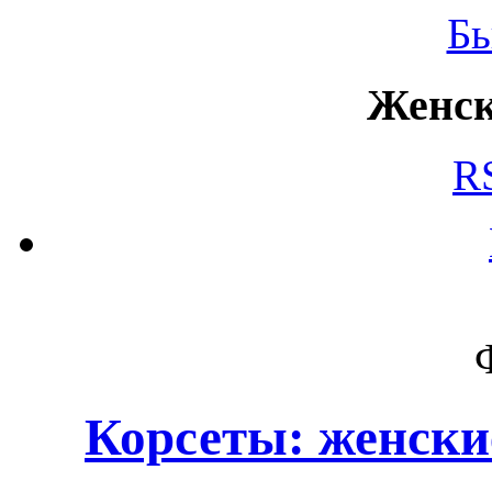
Б
Женск
R
Корсеты: женски