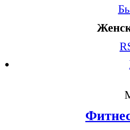
Б
Женск
R
Фитнес