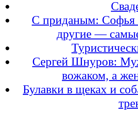
Свад
С приданым: Софья 
другие — самые
Туристически
Сергей Шнуров: Муж
вожаком, а же
Булавки в щеках и соб
тре