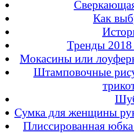
Сверкающая
Как выб
Истор
Тренды 2018
Мокасины или лоуферы
Штамповочные рису
трико
Шуб
Сумка для женщины ру
Плиссированная юбка 