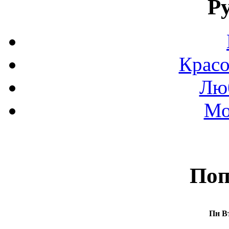
Р
Красо
Люб
Мо
Поп
Пн
В