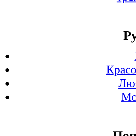
Р
Красо
Люб
Мо
Поп