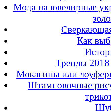
Мода на ювелирные ук
золо
Сверкающая
Как выб
Истор
Тренды 2018
Мокасины или лоуферы
Штамповочные рису
трико
Шуб