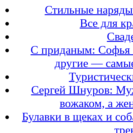
Стильные наряды
Все для к
Свад
С приданым: Софья 
другие — самые
Туристически
Сергей Шнуров: Муж
вожаком, а же
Булавки в щеках и соб
тре