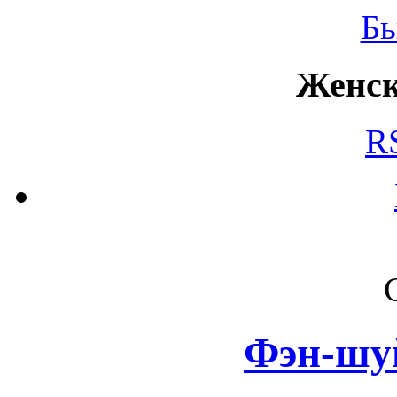
Б
Женск
R
Фэн-шу