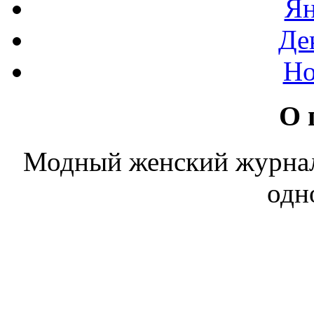
Ян
Де
Но
О 
Модный женский журнал. 
одн