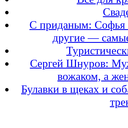
Свад
С приданым: Софья 
другие — самые
Туристически
Сергей Шнуров: Муж
вожаком, а же
Булавки в щеках и соб
тре