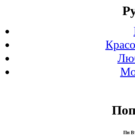
Р
Красо
Люб
Мо
Поп
Пн
В