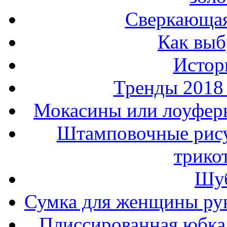
Сверкающая
Как выб
Истор
Тренды 2018
Мокасины или лоуферы
Штамповочные рису
трико
Шуб
Сумка для женщины ру
Плиссированная юбка 