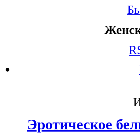
Б
Женск
R
И
Эротическое бел