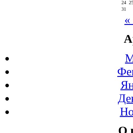
24
2
31
«
А
М
Фе
Ян
Де
Но
О 