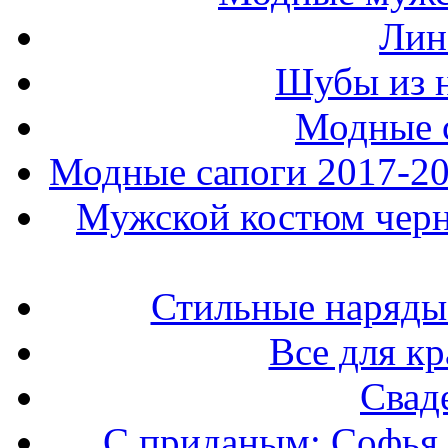
Лин
Шубы из н
Модные 
Модные сапоги 2017-201
Мужской костюм черно
Стильные наряды
Все для к
Свад
С приданым: Софья 