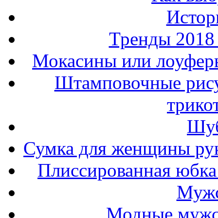
Истор
Тренды 2018
Мокасины или лоуферы
Штамповочные рису
трико
Шуб
Сумка для женщины ру
Плиссированная юбка 
Мужс
Модные мужс