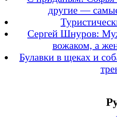
другие — самые
Туристически
Сергей Шнуров: Муж
вожаком, а же
Булавки в щеках и соб
тре
Р