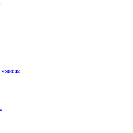
й модницы
на