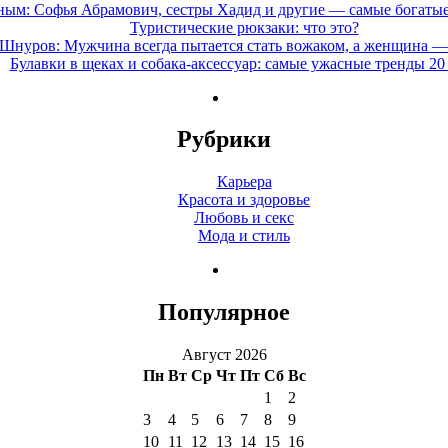
ным: Софья Абрамович, сестры Хадид и другие — самые богатые
Туристические рюкзаки: что это?
Шнуров: Мужчина всегда пытается стать вожаком, а женщина — 
Булавки в щеках и собака-аксессуар: самые ужасные тренды 20
Рубрики
Карьера
Красота и здоровье
Любовь и секс
Мода и стиль
Популярное
Август 2026
Пн
Вт
Ср
Чт
Пт
Сб
Вс
1
2
3
4
5
6
7
8
9
10
11
12
13
14
15
16