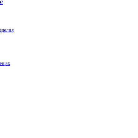
9?
зделия
вещах