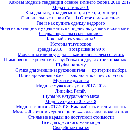
Каковы модные тенденции осенне-зимнего сезона 2018-201
Мода и стиль 2019
Хна для тату, хна для мехенди (менди, минди)
Оригинальные парки Canada Goose с мехом енота
Где и как купить одежду недорого
Мода на ювелирные украшения: выбираем актуальные золотые и
Сверкающая алмазная вышивка
Как выбрать мокасины?
История татуировок
Тренды 2018 — возвращение 90-х
Мокасины или лоуферы — как носить с чем сочетать
Штамповочные рисунки на футболках и других трикотажных 
Шубка на зиму
Сумка для женщины руководителя — критерии выбора
Плиссированная юбка — как носить, с чем сочетать
Мужские джинсы
Модные мужские сумки 2017-2018
Линейка Family
Шубы из натурального меха
Модные сумки 2017-2018
Модные сапоги 2017-2018. Как выбрать и с чем носить
Мужской костюм черного цвета — классика, мода и стиль
Стильные наряды по доступной стоимости
Все для красивого маникюра
Свадебные платья