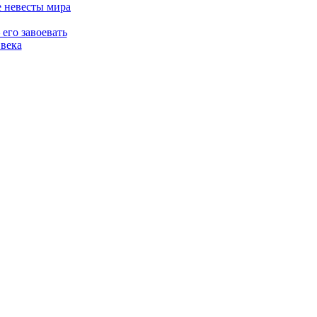
 невесты мира
его завоевать
 века