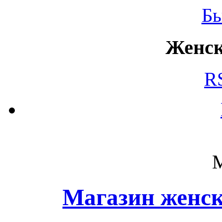
Б
Женск
R
Магазин женск