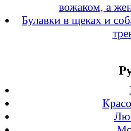
вожаком, а же
Булавки в щеках и соб
тре
Р
Красо
Люб
Мо