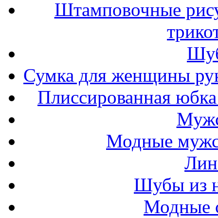
Штамповочные рису
трико
Шуб
Сумка для женщины ру
Плиссированная юбка 
Мужс
Модные мужс
Лин
Шубы из н
Модные 