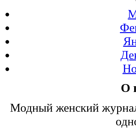
М
Фе
Ян
Де
Но
О 
Модный женский журнал. 
одн